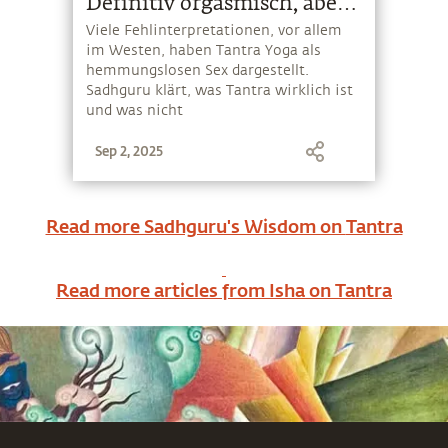
Definitiv orgasmisch, aber
nicht sexuell
Viele Fehlinterpretationen, vor allem
im Westen, haben Tantra Yoga als
hemmungslosen Sex dargestellt.
Sadhguru klärt, was Tantra wirklich ist
und was nicht
Sep 2, 2025
Read more Sadhguru's Wisdom on
Tantra
Read more articles from Isha on
Tantra