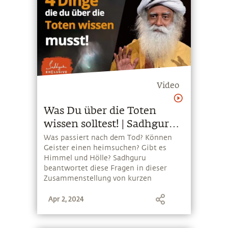
Video
Was Du über die Toten
wissen solltest! | Sadhguru
Exclusive
Was passiert nach dem Tod? Können
Geister einen heimsuchen? Gibt es
Himmel und Hölle? Sadhguru
beantwortet diese Fragen in dieser
Zusammenstellung von kurzen
Ausschnitten aus der Sadhguru
Apr 2, 2024
Exclusive Serie "Disembodied Beings".
Schau dir die vollständigen Videos der
gesamten Serie plus viele weitere