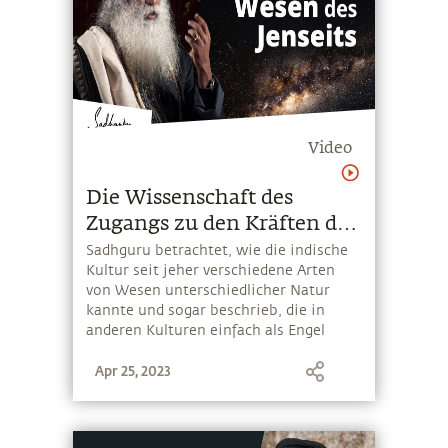
Video
Die Wissenschaft des
Zugangs zu den Kräften des
Jenseits
Sadhguru betrachtet, wie die indische
Kultur seit jeher verschiedene Arten
von Wesen unterschiedlicher Natur
kannte und sogar beschrieb, die in
anderen Kulturen einfach als Engel
bezeichnet wurden. Er erklärt, dass es
Apr 25, 2023
viele Rituale und Prozesse gab, um
Zugang zu diesen Wesen zu erhalten
und deren Kooperation zu erlangen