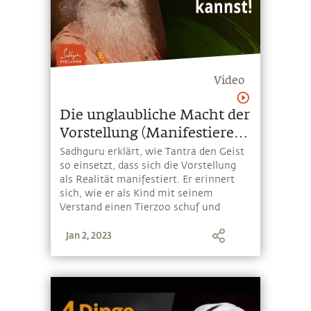
Video
Die unglaubliche Macht der
Vorstellung (Manifestiere
was du willst)
Sadhguru erklärt, wie Tantra den Geist
so einsetzt, dass sich die Vorstellung
als Realität manifestiert. Er erinnert
sich, wie er als Kind mit seinem
Verstand einen Tierzoo schuf und
seinen Cousin mit hineinzog, mit
Jan 2, 2023
unerwarteten Folgen...