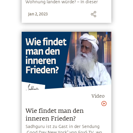
Wohnung landen würde? – In dieser
Zusammenschau einer neuen Serie von
Jan 2, 2023
Sadhguru-Exclusive kommen durch und
durch ungewöhnliche Phänomene zur
Sprache...
Video
Wie findet man den
inneren Frieden?
Sadhguru ist zu Gast in der Sendung
„Good Day New York“ von Fox5 TV, wo