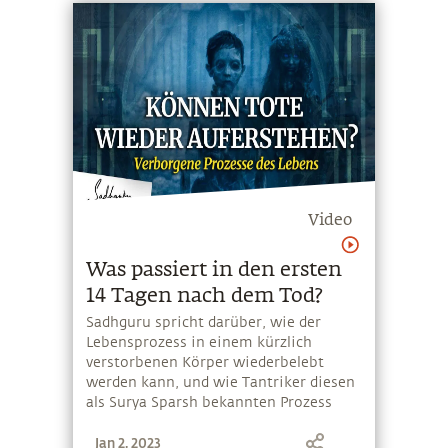
spannende Inhalte auf Sadhguru
Exclusive an.
Video
Was passiert in den ersten
14 Tagen nach dem Tod?
Sadhguru spricht darüber, wie der
Lebensprozess in einem kürzlich
verstorbenen Körper wiederbelebt
werden kann, und wie Tantriker diesen
als Surya Sparsh bekannten Prozess
nutzen.
Jan 2, 2023