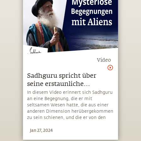
Video
Sadhguru spricht über
seine erstaunliche
Begegnung mit Aliens
In diesem Video erinnert sich Sadhguru
an eine Begegnung, die er mit
seltsamen Wesen hatte, die aus einer
anderen Dimension herübergekommen
zu sein schienen, und die er von den
traditionell anerkannten Wesen
Jan 27, 2024
anderer Bereiche unterscheidet