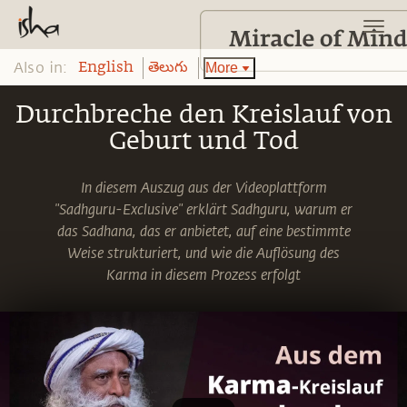
Also in:
More
English
తెలుగు
Durchbreche den Kreislauf von
Geburt und Tod
In diesem Auszug aus der Videoplattform
"Sadhguru-Exclusive" erklärt Sadhguru, warum er
das Sadhana, das er anbietet, auf eine bestimmte
Weise strukturiert, und wie die Auflösung des
Karma in diesem Prozess erfolgt