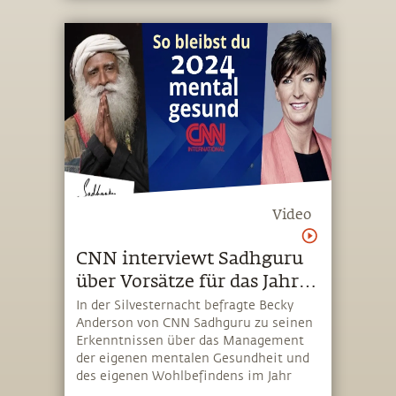
Video
CNN interviewt Sadhguru
über Vorsätze für das Jahr
2024
In der Silvesternacht befragte Becky
Anderson von CNN Sadhguru zu seinen
Erkenntnissen über das Management
der eigenen mentalen Gesundheit und
des eigenen Wohlbefindens im Jahr
2024. Im Interview sprach Sadhguru