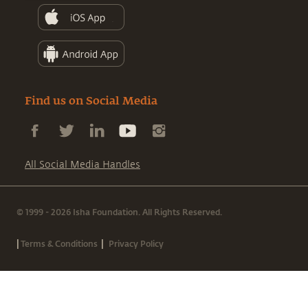
Find us on Social Media
All Social Media Handles
© 1999 - 2026 Isha Foundation. All Rights Reserved.
|
|
Terms & Conditions
Privacy Policy