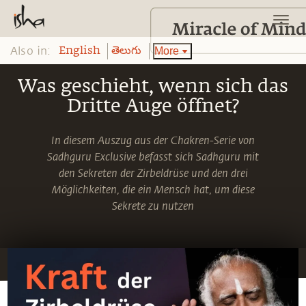
Also in:
More
English
తెలుగు
Was geschieht, wenn sich das
Dritte Auge öffnet?
In diesem Auszug aus der Chakren-Serie von
Sadhguru Exclusive befasst sich Sadhguru mit
den Sekreten der Zirbeldrüse und den drei
Möglichkeiten, die ein Mensch hat, um diese
Sekrete zu nutzen