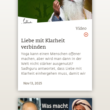
Video
Liebe mit Klarheit
verbinden
Yoga kann einen Menschen offener
machen, aber wird man dann in der
Welt nicht stärker ausgenutzt?
Sadhguru antwortet, dass Liebe mit
Klarheit einhergehen muss, damit wir
äußerlichen Situationen angemessen
Nov 13, 2025
begegnen können