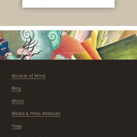
Miracle of Mind
Blog
Music
Media & Press Releases
Yoga