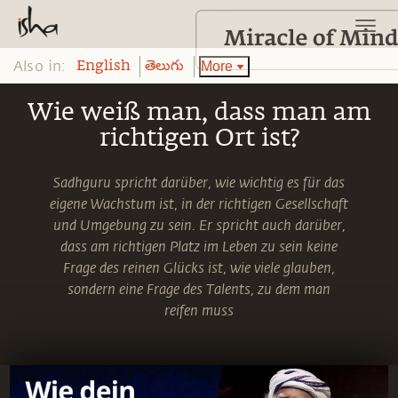
Also in:
More
English
తెలుగు
Wie weiß man, dass man am
richtigen Ort ist?
Sadhguru spricht darüber, wie wichtig es für das
eigene Wachstum ist, in der richtigen Gesellschaft
und Umgebung zu sein. Er spricht auch darüber,
dass am richtigen Platz im Leben zu sein keine
Frage des reinen Glücks ist, wie viele glauben,
sondern eine Frage des Talents, zu dem man
reifen muss