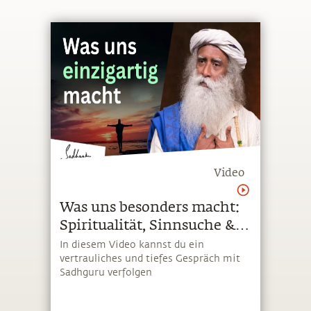
Video
Was uns besonders macht:
Spiritualität, Sinnsuche &
Yoga im Alltag
In diesem Video kannst du ein
vertrauliches und tiefes Gespräch mit
Sadhguru verfolgen