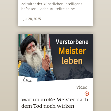
Zeitalter der künstlichen Intelligenz
befassen. Sadhguru teilte seine
Weitsicht auf eine Welt, in der
Jul 28, 2025
Maschinen die Menschen von
mechanischer und intellektueller Arbeit
befreien, sodass diese sich auf das
Wesentliche fokussieren und ihr Leben
uneingeschränkt erkunden können
Video
Warum große Meister nach
dem Tod noch wirken