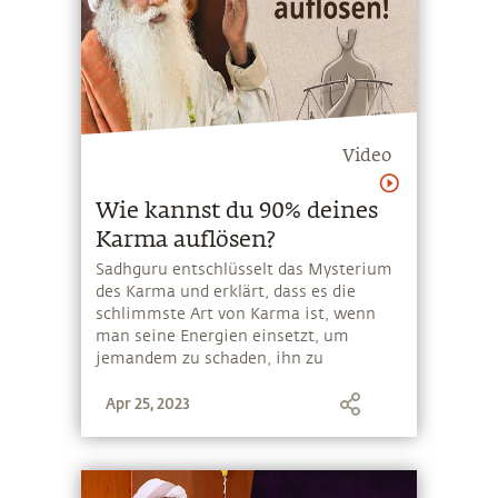
Video
Wie kannst du 90% deines
Karma auflösen?
Sadhguru entschlüsselt das Mysterium
des Karma und erklärt, dass es die
schlimmste Art von Karma ist, wenn
man seine Energien einsetzt, um
jemandem zu schaden, ihn zu
beeinflussen, zu heilen oder in sein
Apr 25, 2023
Leben einzugreifen. Er gibt uns auch
ein einfaches Werkzeug, um 90%
unseres karmischen Rätsels zu lösen