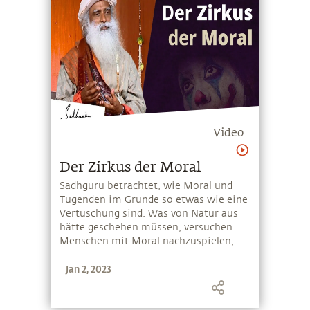
Video
Der Zirkus der Moral
Sadhguru betrachtet, wie Moral und
Tugenden im Grunde so etwas wie eine
Vertuschung sind. Was von Natur aus
hätte geschehen müssen, versuchen
Menschen mit Moral nachzuspielen,
sagt er uns. Er betrachtet, warum
Jan 2, 2023
solche Konzepte nicht tragfähig sind,
und erklärt, dass, wenn wir als das
Leben selbst pulsieren, Moral oder