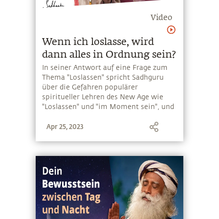
Video
Wenn ich loslasse, wird
dann alles in Ordnung sein?
In seiner Antwort auf eine Frage zum
Thema "Loslassen" spricht Sadhguru
über die Gefahren populärer
spiritueller Lehren des New Age wie
"Loslassen" und "im Moment sein", und
erklärt den Unterschied zwischen der
Apr 25, 2023
Suche nach Trost und der Suche nach
einer Lösung