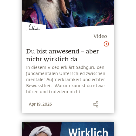
Video
Du bist anwesend – aber
nicht wirklich da
In diesem Video erklärt Sadhguru den
fundamentalen Unterschied zwischen
mentaler Aufmerksamkeit und echter
Bewusstheit. Warum kannst du etwas
hören und trotzdem nicht
wahrnehmen? Was hat Lebensenergie
Apr 19, 2026
damit zu tun? Und wie kannst du deine
Wahrnehmung auf eine tiefere Ebene
bringen?