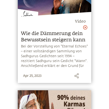
Video
Wie die Dämmerung dein
Bewusstsein steigern kann
Bei der Vorstellung von "Eternal Echoes"
– einer vollständigen Sammlung von
Sadhgurus Gedichten seit 1994 –
rezitiert Sadhguru sein Gedicht "Wann".
Anschließend erklärt er den Grund für
alle menschlichen Kämpfe und spricht
Apr 25, 2023
über einen einfachen yogischen
Ausweg