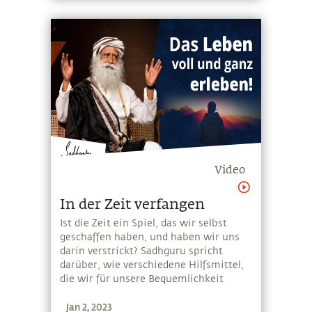
Lehren unnötig wären.
Video
In der Zeit verfangen
Ist die Zeit ein Spiel, das wir selbst
geschaffen haben, und haben wir uns
darin verstrickt? Sadhguru spricht
darüber, wie verschiedene Hilfsmittel,
die wir für unsere Bequemlichkeit
geschaffen haben - Zeit, Geld,
Jan 2, 2023
Technologie oder Bequemlichkeit - zu