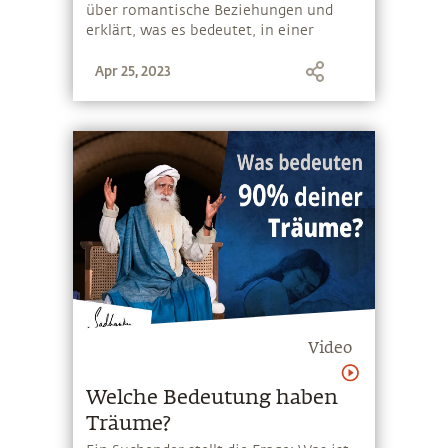
über romantische Beziehungen und
erklärt, was es bedeutet, in einer
sinnvollen romantischen Beziehung zu
Apr 25, 2023
sein
Video
Welche Bedeutung haben
Träume?