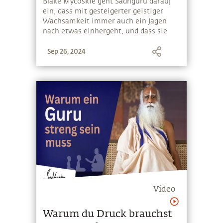
Blake Mycoskie geht Sadhguru darauf
sollte
ein, dass mit gesteigerter geistiger
Wachsamkeit immer auch ein Jagen
nach etwas einhergeht, und dass sie
mit Bewusstsein verbunden sein sollte,
Sep 26, 2024
damit wir unsere evolutionäre
Entwicklung beschleunigen anstatt auf
die Stufe des Jägers zurückzufallen
Video
Warum du Druck brauchst