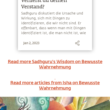
Verlierst du deinen
Verstand?
Sadhguru diskutiert die Ursache und
Wirkung, sich mit Dingen zu
identifizieren, die wir nicht sind. Er
offenbart, dass wenn man mit Dingen
identifiziert ist, die man nicht ist, wie
materieller Besitz, Familie, Bildung,
Jan 2, 2023
etc., ein ruhiger Geist praktisch zu
einem Ding der Unmöglichkeit wird.
Sadhguru spricht von der Shoonya
Meditationstechnik, mit dem man
Read more Sadhguru's Wisdom on
Bewusste
einen kleinen Abstand von seinen
Wahrnehmung
Gedanken gewinnen kann.
Read more articles from Isha on
Bewusste
Wahrnehmung