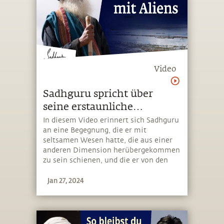
Video
Sadhguru spricht über
seine erstaunliche
Begegnung mit Aliens
In diesem Video erinnert sich Sadhguru
an eine Begegnung, die er mit
seltsamen Wesen hatte, die aus einer
anderen Dimension herübergekommen
zu sein schienen, und die er von den
traditionell anerkannten Wesen
Jan 27, 2024
anderer Bereiche unterscheidet