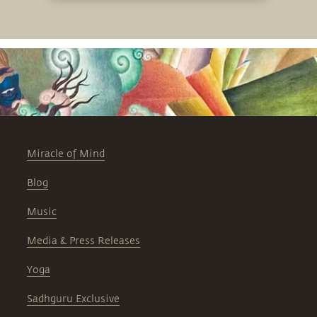
verlagern beginnt, und warum wir uns
im kommenden Jahr weltweit um eine
Erhöhung des organischen Anteils im
Boden bemühen müssen
Miracle of Mind
Blog
Music
Media & Press Releases
Yoga
Sadhguru Exclusive