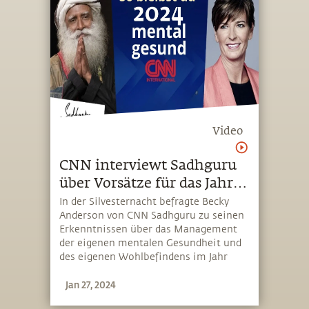
Video
CNN interviewt Sadhguru
über Vorsätze für das Jahr
2024
In der Silvesternacht befragte Becky
Anderson von CNN Sadhguru zu seinen
Erkenntnissen über das Management
der eigenen mentalen Gesundheit und
des eigenen Wohlbefindens im Jahr
2024. Im Interview sprach Sadhguru
Jan 27, 2024
auch darüber, wie sich das Thema
Klimaschutz von „Öl“ auf „Boden“ zu