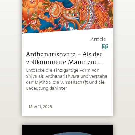
Article
Ardhanarishvara – Als der
vollkommene Mann zur
Hälfte Frau wurde
Entdecke die einzigartige Form von
Shiva als Ardhanarishvara und verstehe
den Mythos, die Wissenschaft und die
Bedeutung dahinter
May 11, 2025