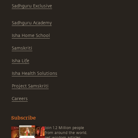
Sadhguru Exclusive
Sadhguru Academy
Isha Home School
Samskriti
Isha Life
Isha Health Solutions
Project Samskriti
Careers
Subscribe
Join 1.2 Million people
from around the world,
get wisdom articles