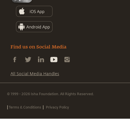
Find us on Social Media
All Social Media Handles
© 1999 - 2026 Isha Foundation. All Rights Reserved.
|
|
Terms & Conditions
Privacy Policy