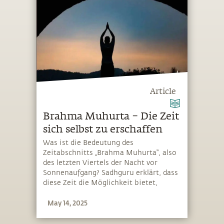
Article
Brahma Muhurta – Die Zeit
sich selbst zu erschaffen
Was ist die Bedeutung des
Zeitabschnitts „Brahma Muhurta“, also
des letzten Viertels der Nacht vor
Sonnenaufgang? Sadhguru erklärt, dass
diese Zeit die Möglichkeit bietet,
„Brahman“ oder der Schöpfer zu werden
May 14, 2025
und sich selbst so zu machen, wie man
sein möchte