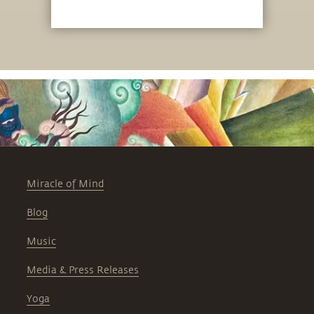
Miracle of Mind
Blog
Music
Media & Press Releases
Yoga