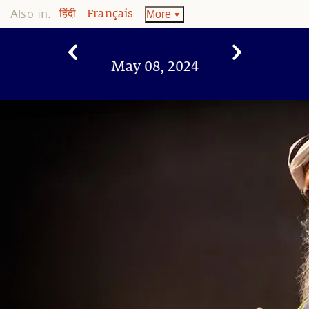
Also in:
More
हिंदी
Français
May 08, 2024