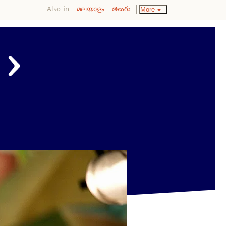
Also in:
More
മലയാളം
తెలుగు