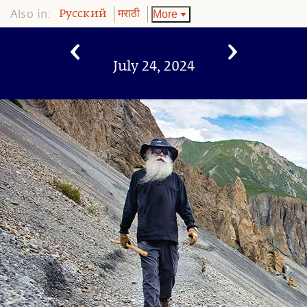
Also in:
More
Pусский
मराठी
July 24, 2024