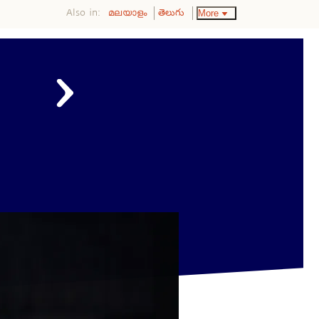
Also in:
More
മലയാളം
తెలుగు