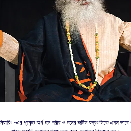
িনিয়ারিং -এর প্রকৃত অর্থ হল শরীর ও মনের জটিল যন্ত্রগুলিকে এমন ভাব