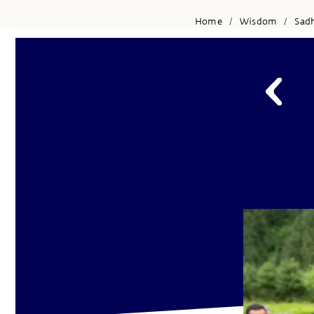
Home
Wisdom
Sad
/
/