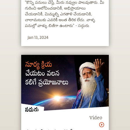
చింతిస్తున్నారా?
"కొన్ని పనులు చేస్తే, మీరు నవ్వుల పాలవుతారు. మీ
గురించి ఆలోచించడానికీ, అభిప్రాయాలు
చేయడానికీ, మిమ్మల్ని ఎగతాళి చేయడానికి,
చాలామటుకు ఎవరికీ అంత తీరిక లేదు. వాళ్ళ
పనుల్లో వాళ్ళు బిజీగా ఉంటారు" - సద్గురు
Jan 13, 2024
Video