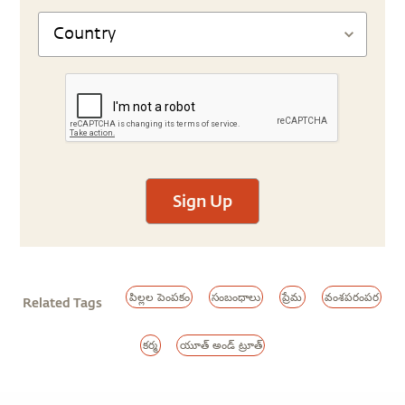
Sign Up
పిల్లల పెంపకం
సంబంధాలు
ప్రేమ
వంశపరంపర
Related Tags
కర్మ
యూత్ అండ్ ట్రూత్