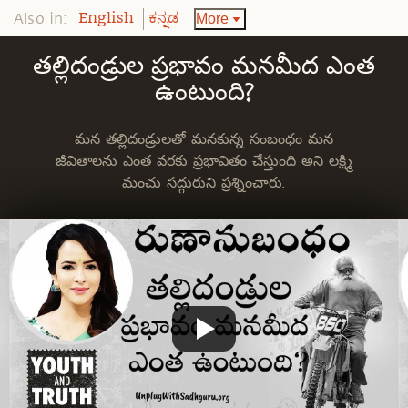
Also in:
More
English
ಕನ್ನಡ
తల్లిదండ్రుల ప్రభావం మనమీద ఎంత
ఉంటుంది?
మన తల్లిదండ్రులతో మనకున్న సంబంధం మన
జీవితాలను ఎంత వరకు ప్రభావితం చేస్తుంది అని లక్ష్మి
మంచు సద్గురుని ప్రశ్నించారు.