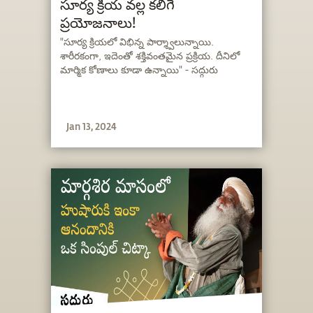
సూర్య క్రియ వల్ల కలిగే
ప్రయోజనాలు!
"సూర్య క్రియలో విభిన్న పార్శ్వాలున్నాయి.
శారీరకంగా, ఇదెంతో శక్తివంతమైన ప్రక్రియ. దీనిలో
మార్మిక కోణాలు కూడా ఉన్నాయి" - సద్గురు
Jan 13, 2024