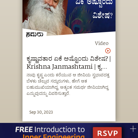
Video
ಕೃಷ್ಣಾವತಾರ ಏಕೆ ಅಷ್ಟೊಂದು ವಿಶೇಷ? |
Krishna Janmashtami | ಕೃಷ್ಣ
ಜನ್ಮಾಷ್ಟಮಿ | Sadhguru
ನಾವು ಕೃಷ್ಣ ಎಂದು ಕರೆಯುವ ಆ ಜೀವಿಯ ಸ್ವಭಾವದತ್ತ
ಬೆಳಕು ಚೆಲ್ಲುವ ಸದ್ಗುರುಗಳು, ಹೇಗೆ ಆತ
Kannada
ಬಹುಮುಖಿಯಾಗಿದ್ದ, ಅತ್ಯಂತ ಸಮರ್ಥ ಜೀವಿಯಾಗಿದ್ದ
ಎನ್ನುವುದನ್ನು ವಿವರಿಸುತ್ತಾರೆ.
Sep 30, 2023