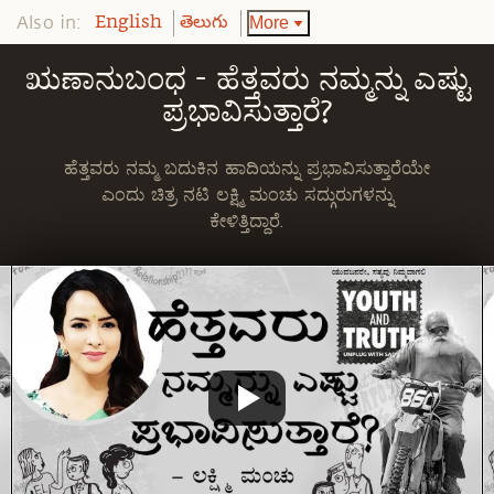
Also in:
More
English
తెలుగు
ಋಣಾನುಬಂಧ - ಹೆತ್ತವರು ನಮ್ಮನ್ನು ಎಷ್ಟು
ಪ್ರಭಾವಿಸುತ್ತಾರೆ?
ಹೆತ್ತವರು ನಮ್ಮ ಬದುಕಿನ ಹಾದಿಯನ್ನು ಪ್ರಭಾವಿಸುತ್ತಾರೆಯೇ
ಎಂದು ಚಿತ್ರ ನಟಿ ಲಕ್ಷ್ಮಿ ಮಂಚು ಸದ್ಗುರುಗಳನ್ನು
ಕೇಳಿತ್ತಿದ್ದಾರೆ.