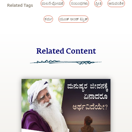
ಪಾಲನೆ-ಪೋಷಣೆ
ಸಂಬಂಧಗಳು
ಪ್ರೀತಿ
ಆನುವಂಶಿಕ
Related Tags
ಕರ್ಮ
ಯೂತ್ ಅಂಡ್ ಟ್ರುತ್
Related Content