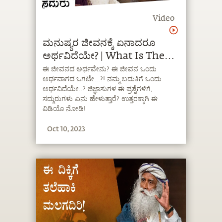
Video
ಮನುಷ್ಯರ ಜೀವನಕ್ಕೆ ಏನಾದರೂ
ಅರ್ಥವಿದೆಯೇ? | What Is The
Meaning Of Life? |
ಈ ಜೀವನದ ಅರ್ಥವೇನು? ಈ ಜೀವನ ಒಂದು
ಅರ್ಥವಾಗದ ಒಗಟೇ...?! ನಮ್ಮ ಬದುಕಿಗೆ ಒಂದು
Sadhguru Kannada
ಅರ್ಥವಿದೆಯೇ..? ಜಿಜ್ಞಾಸುಗಳ ಈ ಪ್ರಶ್ನೆಗಳಿಗೆ,
ಸದ್ಗುರುಗಳು ಏನು ಹೇಳುತ್ತಾರೆ? ಉತ್ತರಕ್ಕಾಗಿ ಈ
ವಿಡಿಯೊ ನೋಡಿ!
Oct 10, 2023