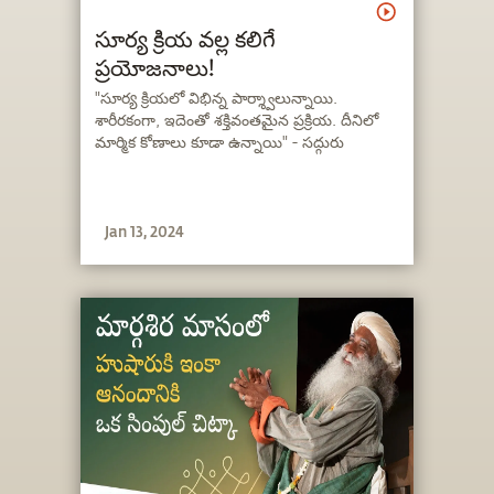
సూర్య క్రియ వల్ల కలిగే
ప్రయోజనాలు!
"సూర్య క్రియలో విభిన్న పార్శ్వాలున్నాయి.
శారీరకంగా, ఇదెంతో శక్తివంతమైన ప్రక్రియ. దీనిలో
మార్మిక కోణాలు కూడా ఉన్నాయి" - సద్గురు
Jan 13, 2024