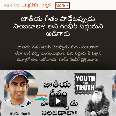
Also in:
More
English
ಕನ್ನಡ
జాతీయ గీతం పాడేటప్పుడు
నిలబడాలా? అని గంభీర్ సద్గురుని
అడిగారు
జాతీయ గీతం ఆలపించేటప్పుడు మనం నిలబడాలా
లేదా అనే చర్చ మొదలయ్యింది, మరి సద్గురు ఏ పక్షాన
ఉన్నారో తెలుసుకోవాలని గౌతమ్ గంభీర్ ప్రశ్నించారు.