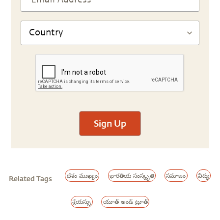
Sign Up
దేశం ముఖ్యం
భారతీయ సంస్కృతి
సమాజం
విద్య
Related Tags
శ్రేయస్సు
యూత్ అండ్ ట్రూత్