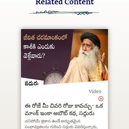
Related Content
Video
ఈ రోజే మీ చివరి రోజు కావచ్చు- ఒక
మాంక్ ఇంకా అబౌట్ కథ, సద్గురు
చనిపోయే క్షణాన ఉండే అద్భుతమైన
సంభావ్యతలను గురించి సద్గురు వివరిస్తున్నారు,