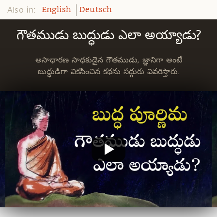
Also in:
English
Deutsch
గౌతముడు బుద్ధుడు ఎలా అయ్యాడు?
అసాధారణ సాధకుడైన గౌతముడు, జ్ఞానిగా అంటే
బుద్ధుడిగా వికసించిన కథను సద్గురు వివరిస్తారు.