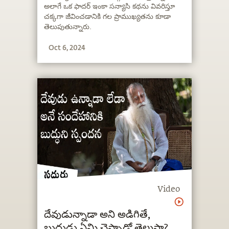
అలాగే ఒక ఫాదర్ ఇంకా సన్యాసి కథను వివరిస్తూ
చక్కగా జీవించడానికి గల ప్రాముఖ్యతను కూడా
తెలుపుతున్నారు.
Oct 6, 2024
Video
దేవుడున్నాడా అని అడిగితే,
బుద్ధుడు ఏమి చెప్పాడో తెలుసా?