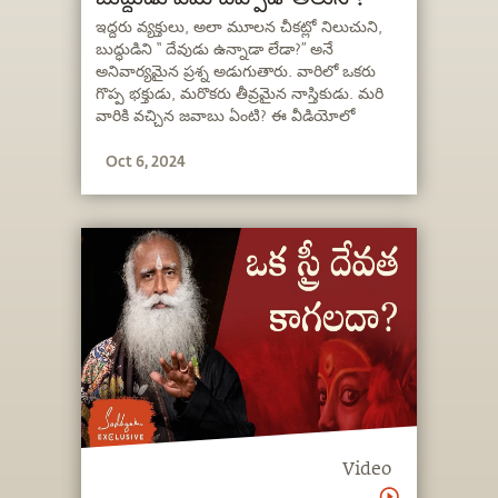
ఇద్దరు వ్యక్తులు, అలా మూలన చీకట్లో నిలుచుని,
బుద్ధుడిని “ దేవుడు ఉన్నాడా లేడా?” అనే
అనివార్యమైన ప్రశ్న అడుగుతారు. వారిలో ఒకరు
గొప్ప భక్తుడు, మరొకరు తీవ్రమైన నాస్తికుడు. మరి
వారికి వచ్చిన జవాబు ఏంటి? ఈ వీడియోలో
సద్గురు, నమ్మకాలు ఏర్పరుచుకోవడానికి ఇంకా
Oct 6, 2024
సత్యాన్ని అన్వేషించడానికి మధ్య గల భేదాన్ని,
అలాగే దానికి ఆధ్యాత్మిక ప్రక్రియతో గల సంబంధాన్ని
వివరిస్తున్నారు.
Video