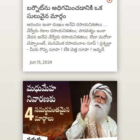
బర్నౌట్‍ను అధిగమించడానికి ఒక
సులువైన మార్గం
ఆనందం ఇంకా దుఃఖం అనేవి రసాయనికతలు …
వేర్వేరు రకాల రసాయనికతలు; పారవశ్యం ఇంకా
వేదన అనేవి వేర్వేరు రసాయనికతలు; లేదా మరోలా
చెప్పాలంటే, మనమొక రసాయనాల సూప్ ! ప్రశ్నల్లా
- మీరు గొప్ప సూపా ? లేక చెత్త సూపా ? అన్నదే.
Jun 15, 2024