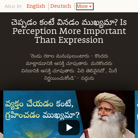
Also in:
More
English
Deutsch
చెప్పడం కంటే వినడం ముఖ్యమా? Is
Perception More Important
Than Expression
"రెండు రకాల మనుషులుంటారు - కొందరు
మాట్లాడడానికి ఆసక్తి చూపుతారు. మరికొందరు
వినడానికి ఆసక్తి చూపుతారు. ఏది తెలివైనదో , మీరే
నిర్ణయించుకోండి" - సద్గురు