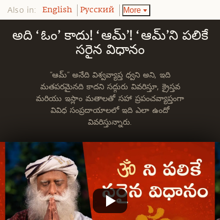
Also in:
More
English
Pусский
అది ‘ఓం’ కాదు! ‘ఆమ్’! ‘ఆమ్’ని పలికే
సరైన విధానం
"ఆమ్" అనేది విశ్వవ్యాప్త ధ్వని అని, ఇది
మతపరమైనది కాదని సద్గురు వివరిస్తూ, క్రైస్తవ
మరియు ఇస్లాం మతాలతో సహా ప్రపంచవ్యాప్తంగా
వివిధ సంప్రదాయాలలో ఇది ఎలా ఉందో
వివరిస్తున్నారు.