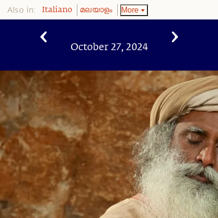
Also in:
More
Italiano
മലയാളം
October 27, 2024