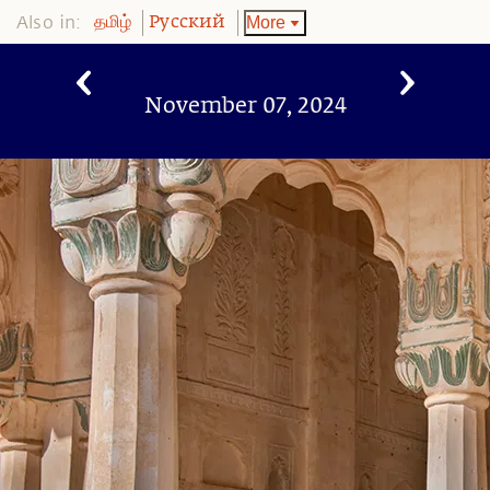
Also in:
More
தமிழ்
Pусский
November 07, 2024