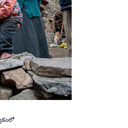
్వడంలో