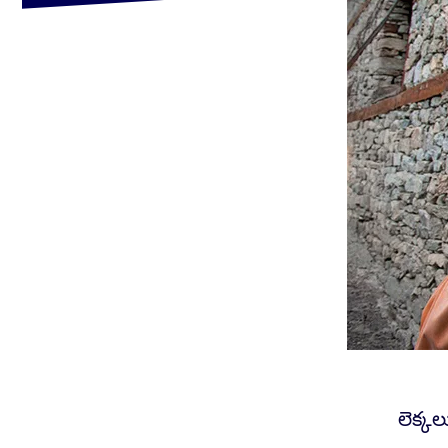
లెక్క