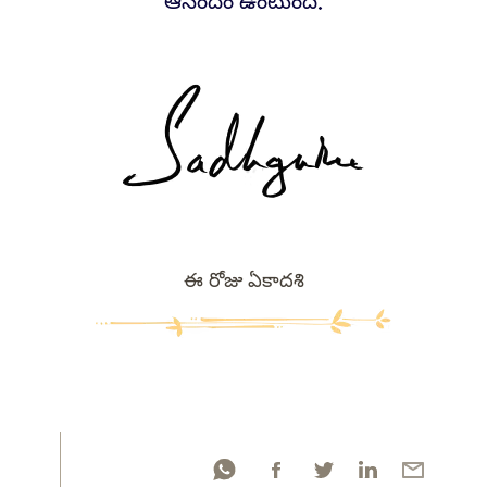
ఆనందం ఉంటుంది.
ఈ రోజు ఏకాదశి