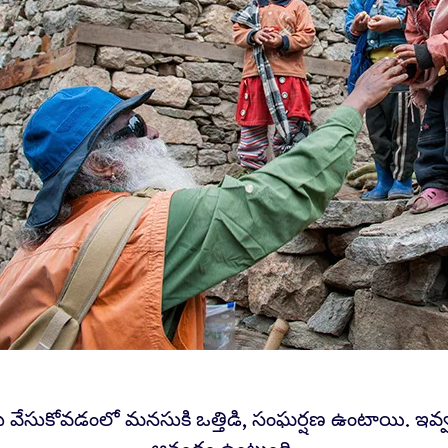
లు వేసుకోవడంలో మనసుకి ఒత్తిడి, సంఘర్షణ ఉంటాయి. ఇవ