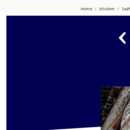
Home
Wisdom
Sad
/
/