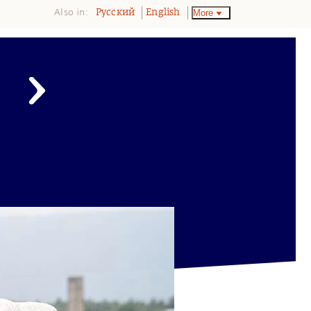
Also in:
More
Pусский
English