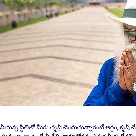
మీరున్న స్థితితో మీరు తృప్తి చెందుతున్నారంటే అర్థం, కృషి 