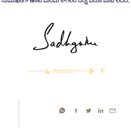
సుముఖంగా ఉంటే మీరేమి కాగలరోనన్న ఎరుక మీకు లేదని.