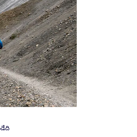
ండేది