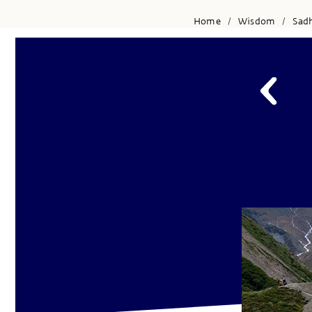
Home
Wisdom
Sad
/
/