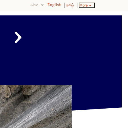
Also in:
More
English
தமிழ்