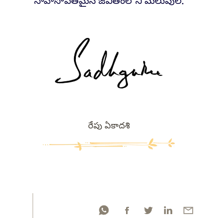
సాహసోపేతమైన జీవితంలోని మలుపులే.
రేపు ఏకాదశి