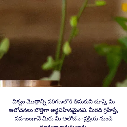
విశ్వం మొత్తాన్నీ పరిగణలోకి తీసుకుని చూస్తే, మీ
ఆలోచనలు బొత్తిగా అర్థవిహీనమైనవి. మీరది గ్రహిస్తే,
సహజంగానే మీరు మీ ఆలోచనా ప్రక్రియ నుండి