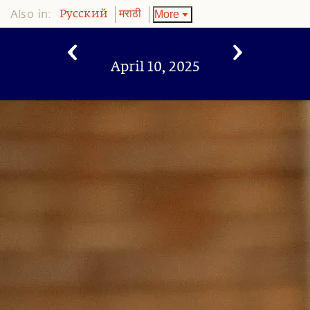
Also in:
More
Pусский
मराठी
April 10, 2025