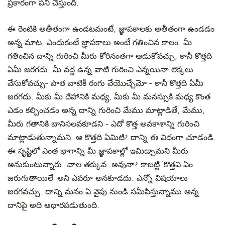
ప్రకారంగా పని చేస్తుంది.
ఈ రెంటికి అతీతంగా ఉండటమంటే, జ్ఞాపకాలకు అతీతంగా ఉండడం
అన్న మాట, ఎందుకంటే జ్ఞాపకాలు అంటే గతించిన కాలం. మీ
గతించిన దాన్ని గురించి మీరు కోరినంతగా ఆడుకోవచ్చు, కానీ కొత్తది
ఏమీ జరగదు. మీ వద్ద ఉన్న వాటి గురించి ఎన్నయినా లెక్కలు
వేసుకోవచ్చు- పాత వాటికీ రంగు వేయొచ్చేమో - కానీ కొత్తది ఏమీ
జరగదు. మీకు మీ దేహానికి మధ్య, మీకు మీ మనస్సుకి మధ్య కొంత
ఎడం కల్పించడం అన్న దాన్ని గురించి మేము మాట్లాడితే, మేము,
మీరు గతానికి బానిసలవకూడని - ఎదో కొత్త అవకాశాన్ని గురించి
మాట్లాడుతున్నామని. ఆ కొత్తది ఏమిటి? దాన్ని ఈ విధంగా చూడండి.
ఈ సృష్టిలో ఎంత భాగాన్ని మీ జ్ఞాపకాల్లో ఇమిడ్చామని మీరు
అనుకుంటున్నారు. చాల తక్కువ. అవునా? కాబట్టి ‘కొత్తవి ఏం
జరుగుతాయిలే’ అని ఎవరూ అనకూడదు. ఎన్నో విషయాలు
జరగవచ్చు. దాన్ని మనం ఏ వైపు నుండి సమీపిస్తున్నాము అన్న
దానిపై అది ఆధారపడుతుంది.