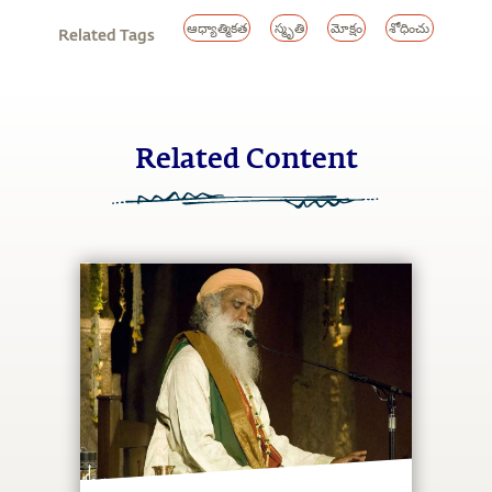
ఆధ్యాత్మికత
స్మృతి
మోక్షం
శోధించు
Related Tags
Related Content