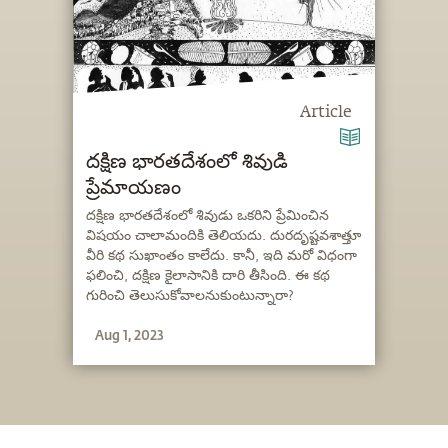
Article
దక్షిణ భారతదేశంలో శివుడి
ప్రేమాయణం
దక్షిణ భారతదేశంలో శివుడు ఒకరిని ప్రేమించిన
విషయం చాలామందికి తెలియదు. దురదృష్టవశాత్తూ
వీరి కథ సుఖాంతం కాలేదు. కానీ, ఇది మరో విధంగా
ఫలించి, దక్షిణ కైలాసానికి దారి తీసింది. ఈ కథ
గురించి తెలుసుకోవాలనుకుంటున్నారా?
Aug 1, 2023