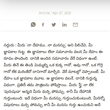
Article
Apr 27, 2021
సద్గురు :
మీరు ‘నా దేహము, నా మనస్సు’ అని పిలిచేవి, మీ
జ్ఞాపకాల గుట్ట. ఈ జ్ఞాపకాలు లేదా సమాచారం వలన మీ దేహం ఈ
రూపం పొందింది. దానికి అందిన సమాచారం వేరే విధంగా ఉంటే,
మీరు తినే ఈ తిండి మిమ్మల్ని ఒక కుక్క గానో, ఆవు గానో, ఒక గొర్రె
గానో లేక మరింకేదో దానిగానో మార్చేది. వేరే మాటల్లో చెప్పాలంటే, మీ
దేహం ఒక జ్ఞాపకాల మూట. ఆ జ్ఞాపకాల వలనే, దానికి గుర్తున్న
విధంగా, ప్రతిదీ తమ పాత్రలను పోషిస్తాయి. మీరు ‘స్త్రీ’ నా లేక
‘పురుషుడా’ అన్నది మీరు మర్చి పోవచ్చు, కానీ మీ దేహానికి
గుర్తుంటుంది. ఇదే విధంగా మీ మనస్సు గుర్తుంచుకుంటుంది, మీరెన్నో
విషయాలు మర్చి పోవచ్చు కానీ మీ మనసు గుర్తు ఉంచుకుని అదే