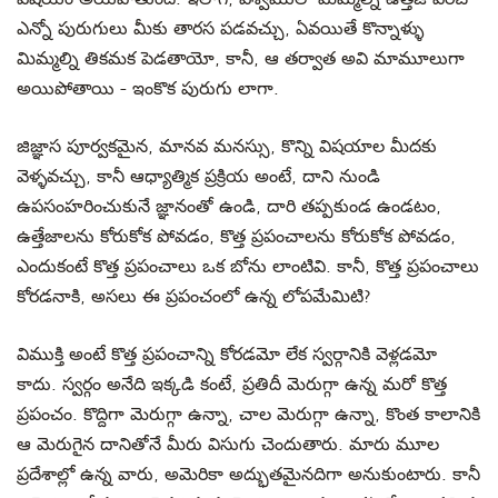
ఎన్నో పురుగులు మీకు తారస పడవచ్చు, ఏవయితే కొన్నాళ్ళు
మిమ్మల్ని తికమక పెడతాయో, కానీ, ఆ తర్వాత అవి మామూలుగా
అయిపోతాయి - ఇంకొక పురుగు లాగా.
జిజ్ఞాస పూర్వకమైన, మానవ మనస్సు, కొన్ని విషయాల మీదకు
వెళ్ళవచ్చు, కానీ ఆధ్యాత్మిక ప్రక్రియ అంటే, దాని నుండి
ఉపసంహరించుకునే జ్ఞానంతో ఉండి, దారి తప్పకుండ ఉండటం,
ఉత్తేజాలను కోరుకోక పోవడం, కొత్త ప్రపంచాలను కోరుకోక పోవడం,
ఎందుకంటే కొత్త ప్రపంచాలు ఒక బోను లాంటివి. కానీ, కొత్త ప్రపంచాలు
కోరడనాకి, అసలు ఈ ప్రపంచంలో ఉన్న లోపమేమిటి?
విముక్తి అంటే కొత్త ప్రపంచాన్ని కోరడమో లేక స్వర్గానికి వెళ్లడమో
కాదు. స్వర్గం అనేది ఇక్కడి కంటే, ప్రతిదీ మెరుగ్గా ఉన్న మరో కొత్త
ప్రపంచం. కొద్దిగా మెరుగ్గా ఉన్నా, చాల మెరుగ్గా ఉన్నా, కొంత కాలానికి
ఆ మెరుగైన దానితోనే మీరు విసుగు చెందుతారు. మారు మూల
ప్రదేశాల్లో ఉన్న వారు, అమెరికా అద్భుతమైనదిగా అనుకుంటారు. కానీ