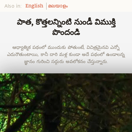
Also in:
English
മലയാളം
పాత, కొత్తలన్నింటి నుండీ విముక్తి
పొందండి
ఆధ్యాత్మిక పథంలో ముందుకు పోతుంటే, విచిత్రమైనవి ఎన్నో
ఎదురౌతుంటాయి, కానీ దారి మళ్ల కుండా అదే పథంలో ఉండాలన్న
జ్ఞానం గురించి సద్గురు అవలోకనం చేస్తున్నారు.