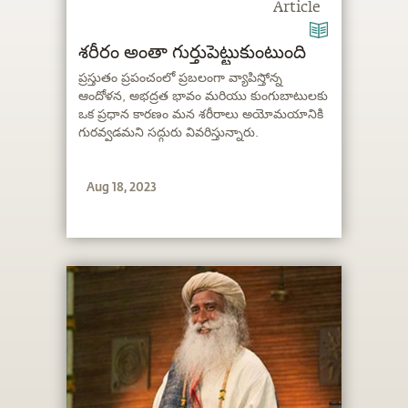
Article
శరీరం అంతా గుర్తుపెట్టుకుంటుంది
ప్రస్తుతం ప్రపంచంలో ప్రబలంగా వ్యాపిస్తోన్న
ఆందోళన, అభద్రత భావం మరియు కుంగుబాటులకు
ఒక ప్రధాన కారణం మన శరీరాలు అయోమయానికి
గురవ్వడమని సద్గురు వివరిస్తున్నారు.
Aug 18, 2023