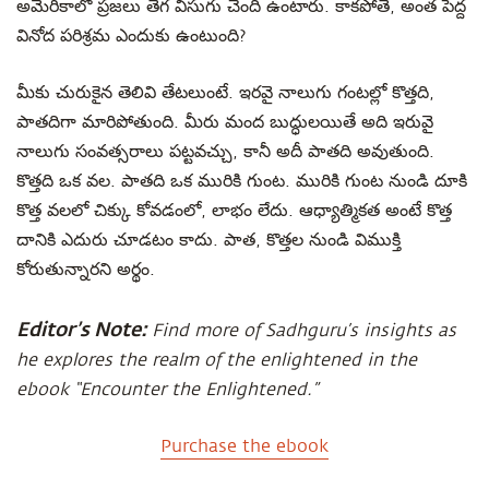
అమెరికాలో ప్రజలు తెగ విసుగు చెంది ఉంటారు. కాకపోతే, అంత పెద్ద
వినోద పరిశ్రమ ఎందుకు ఉంటుంది?
మీకు చురుకైన తెలివి తేటలుంటే. ఇరవై నాలుగు గంటల్లో కొత్తది,
పాతదిగా మారిపోతుంది. మీరు మంద బుద్ధులయితే అది ఇరువై
నాలుగు సంవత్సరాలు పట్టవచ్చు, కానీ అదీ పాతది అవుతుంది.
కొత్తది ఒక వల. పాతది ఒక మురికి గుంట. మురికి గుంట నుండి దూకి
కొత్త వలలో చిక్కు కోవడంలో, లాభం లేదు. ఆధ్యాత్మికత అంటే కొత్త
దానికి ఎదురు చూడటం కాదు. పాత, కొత్తల నుండి విముక్తి
కోరుతున్నారని అర్థం.
Editor’s Note:
Find more of Sadhguru’s insights as
he explores the realm of the enlightened in the
ebook “Encounter the Enlightened.”
Purchase the ebook