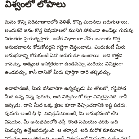
విశ్వంలో లోపాలు
మనం కొన్ని పరిమాణాలలోకి వెళితే, కొన్ని ఘటనలు జరుగుతాయి.
అందుకనే జనం కొత్త విషయాలలో మునిగి పోకుండా ఉండేట్లు గురువు
నిరంతరం ప్రయత్నిస్తారు. అనేక విధాలుగా నేను జనాలకు కొత్త
అనుభవాలను కోరుకోవద్దని గట్టిగా చెప్తుంటాను. ఎందుకంటే మీరు
అనుభవాన్ని కోరుకుంటే ఏవో జరుగుతూ ఉంటాయి. అవి కొత్తవి
కావచ్చు, అత్యంత ఆసక్తికరంగా ఉండవచ్చు మరియు విచిత్రంగా
ఉండవచ్చు, కానీ దానితో మీరు పూర్తిగా దారి తప్పవచ్చు.
ఉదాహరణకి, మీరు పసివారిగా ఉన్నప్పుడు మీ తోటలో, గడ్డిపోచ
మీద ఉన్న చిన్న పురుగు, అది విశ్వములో కల్లా విచిత్రమైనది. కానీ
ఇప్పుడు, దాని మీద ఒక్క క్షణం కూడా వెచ్చించడానికి ఇష్ట పడరు.
పురుగు అంటే ఛీ ఛీ. విచిత్రమేమిటంటే, మీ అనుభవంలో లేని
విషయం, మీ అనుభవంలోకి వస్తే, కొంత సమయం వరకు అది
మిమ్మల్ని ఉత్తేజపరుస్తుంది. ఆ తర్వాత, అది మరొక మామూలు
విషయం అయిపోతుంది. ఇలాగే, విశ్వములో మిమ్మల్ని ఉత్తేజ పరిచే