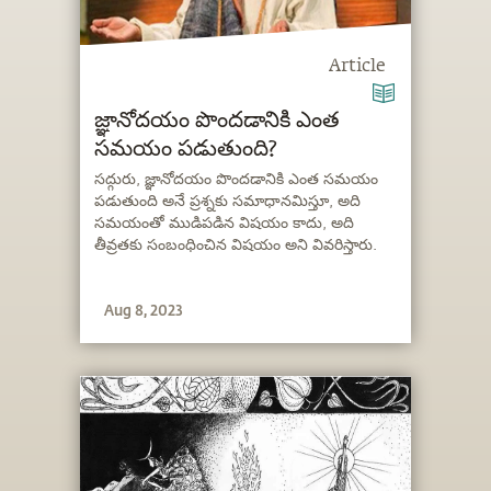
Article
జ్ఞానోదయం పొందడానికి ఎంత
సమయం పడుతుంది?
సద్గురు, జ్ఞానోదయం పొందడానికి ఎంత సమయం
పడుతుంది అనే ప్రశ్నకు సమాధానమిస్తూ, అది
సమయంతో ముడిపడిన విషయం కాదు, అది
తీవ్రతకు సంబంధించిన విషయం అని వివరిస్తారు.
Aug 8, 2023