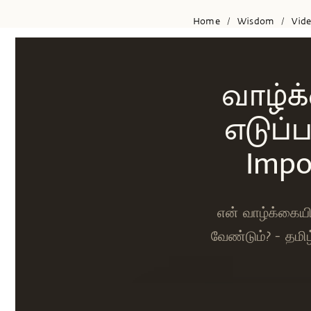
Home
Wisdom
Vid
/
/
வாழ்க
எடுப்ப
Impo
என் வாழ்க்கையின
வேண்டும்? - தம