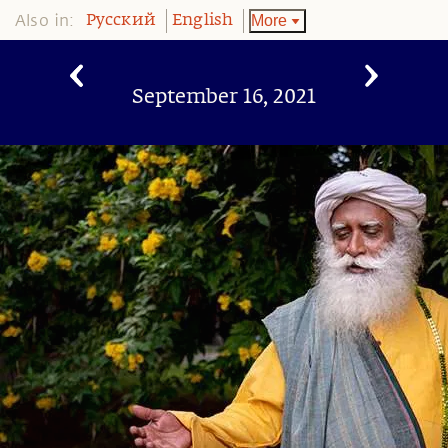
Also in:
More
Pусский
English
September 16, 2021