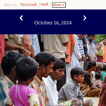
Also in:
More
Pусский
मराठी
October 16, 2024