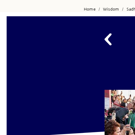
Home
Wisdom
Sad
/
/