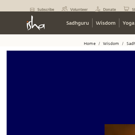
Subscribe
Volunteer
Donate
S
Sadhguru
Wisdom
Yoga
Home
Wisdom
Sad
/
/