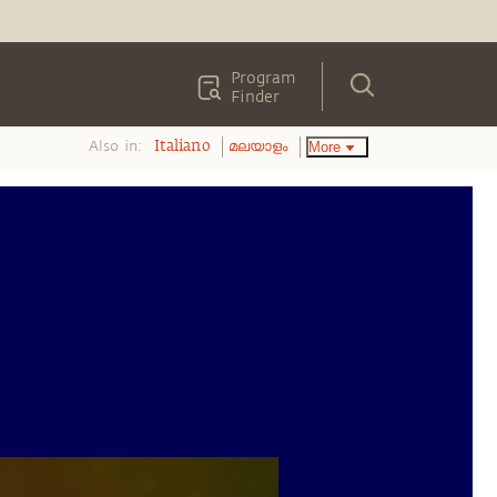
Program
Finder
Also in:
More
Italiano
മലയാളം