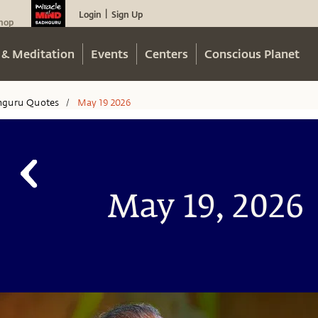
Login
Sign Up
|
hop
 & Meditation
Events
Centers
Conscious Planet
hguru Quotes
May 19 2026
/
May 19, 2026