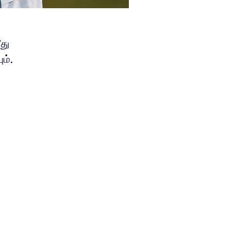
து
ம்.