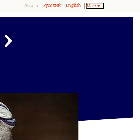
Also in:
More
Pусский
English