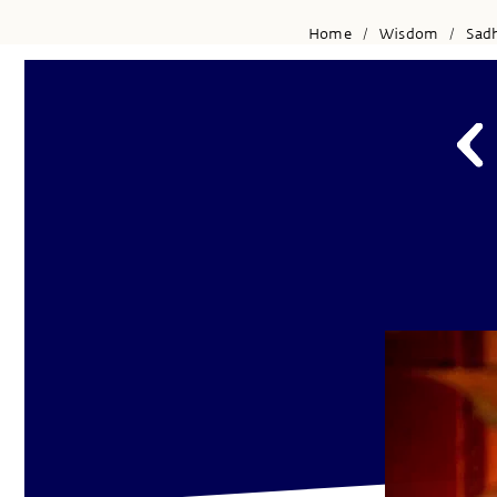
Home
Wisdom
Sad
/
/