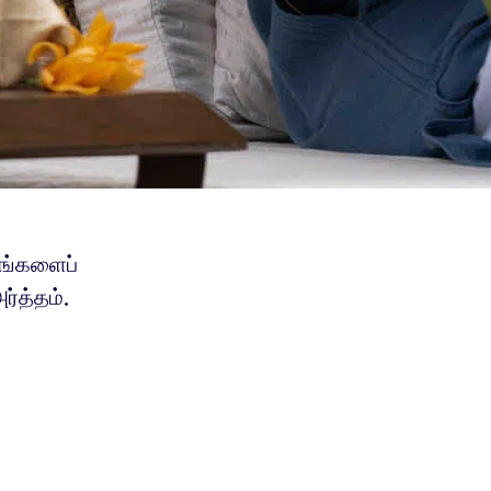
யங்களைப்
ர்த்தம்.