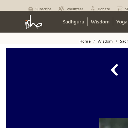
Subscribe
Volunteer
Donate
S
Sadhguru
Wisdom
Yoga
Home
Wisdom
Sad
/
/