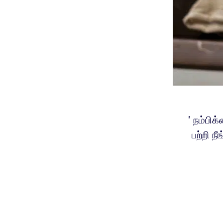
'நம்பிக
பற்றி ந