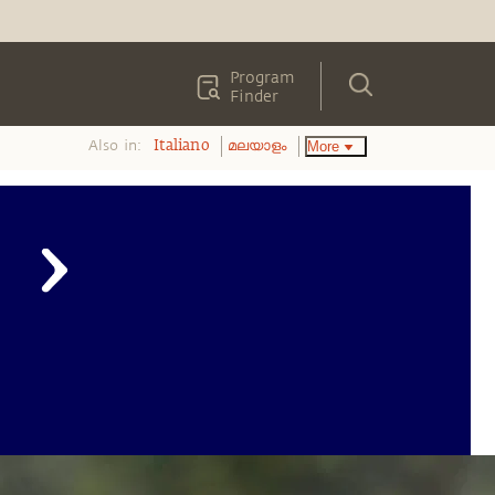
Program
Finder
Also in:
More
Italiano
മലയാളം