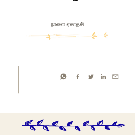
நாளை ஏகாதசி