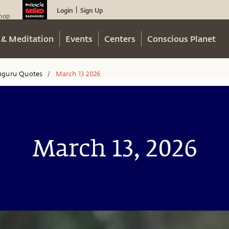
Login
Sign Up
|
hop
 & Meditation
Events
Centers
Conscious Planet
hguru Quotes
March 13 2026
/
March 13, 2026