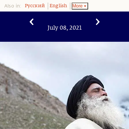
Also in:
More
Pусский
English
July 08, 2021