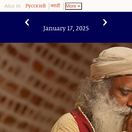
Also in:
More
Pусский
मराठी
January 17, 2025