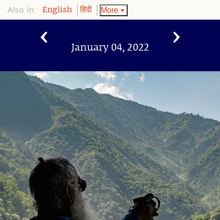
Also in:
More
English
हिंदी
January 04, 2022