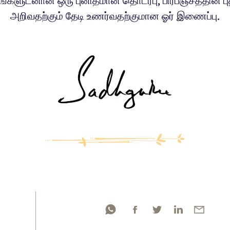
்களுடனான ஒரு புனிதமான தொடர்பு, பிரபஞ்சத்தின் ப
அறிவதற்கும் தேடி உணர்வதற்குமான ஓர் இணைப்பு.