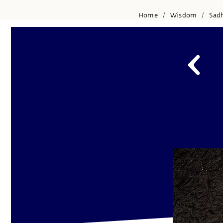
Home
Wisdom
Sad
/
/