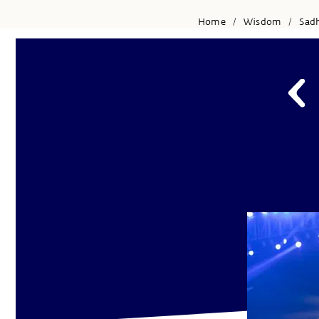
Home
Wisdom
Sad
/
/