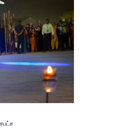
சபட்ச