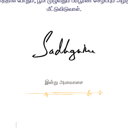
ித்தால் போதும், பூமி முழுவதும் பரிபூரண செழிப்பும் அழக
மீட்டுவிடுவாள்.
இன்று அமாவாசை