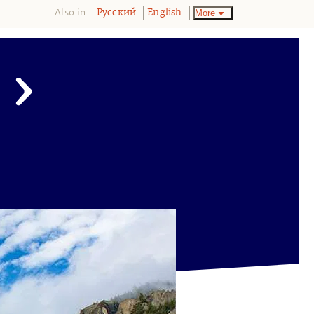
Also in:
More
Pусский
English