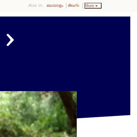
Also in:
More
മലയാളം
తెలుగు