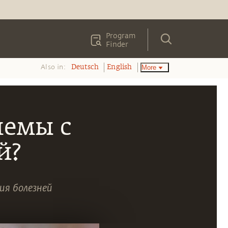
Program
Finder
Also in:
More
Deutsch
English
лемы с
й?
ия болезней