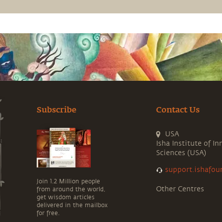
Subscribe
Contact Us
USA
Isha Institute of In
Sciences (USA)
support.ishafou
Join 1.2 Million people
Other Centres
from around the world,
get wisdom articles
delivered in the mailbox
for free.