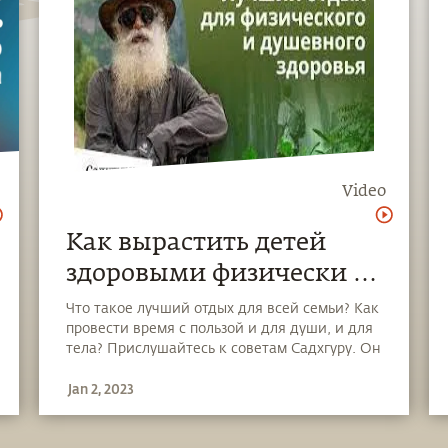
Video
Как вырастить детей
здоровыми физически и
душевно?
Что такое лучший отдых для всей семьи? Как
провести время с пользой и для души, и для
тела? Прислушайтесь к советам Садхгуру. Он
рассказывает о том, как правильный отдых
Jan 2, 2023
может помочь и взрослым, и детям стать
более здоровыми и счастливыми.