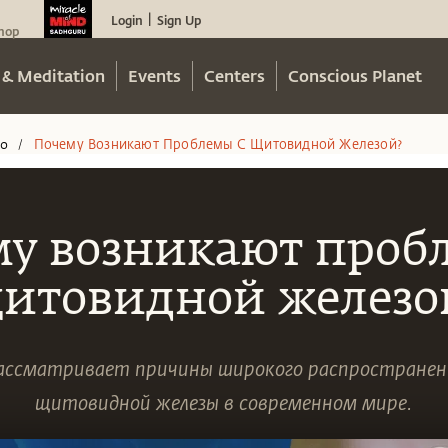
Login
Sign Up
|
hop
 & Meditation
Events
Centers
Conscious Planet
eo
Почему Возникают Проблемы С Щитовидной Железой?
/
у возникают проб
итовидной железо
ассматривает причины широкого распространен
щитовидной железы в современном мире.