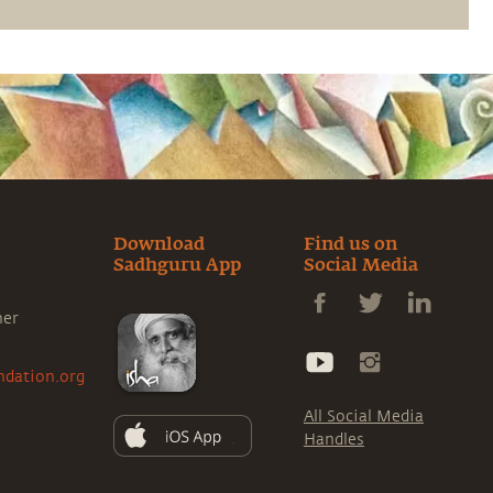
надвигающееся вымирание почвы. 🌱
Действуйте сейчас: savesoil.org
Download
Find us on
Sadhguru App
Social Media
ner
ndation.org
All Social Media
Handles