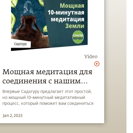
Video
Мощная медитация для
соединения с нашим
Истинным телом
Впервые Садхгуру предлагает этот простой,
но мощный 10-минутный медитативный
процесс, который поможет вам соединиться
с землей – нашим Истинным телом.
Jan 2, 2023
#СпасёмПочву, глобальное движение,
задуманное Садхгуру, стремится обеспечить
согласованный, сознательный ответ на