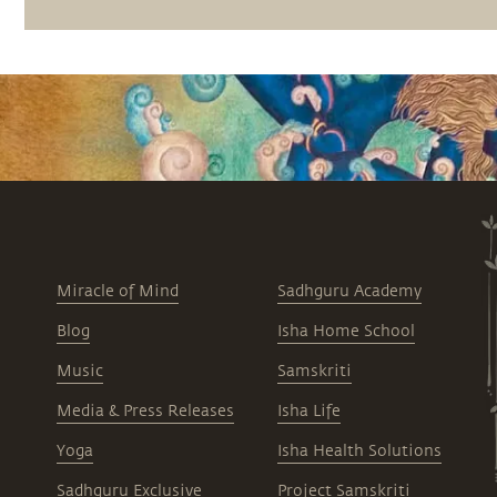
Miracle of Mind
Sadhguru Academy
Blog
Isha Home School
Music
Samskriti
Media & Press Releases
Isha Life
Yoga
Isha Health Solutions
Sadhguru Exclusive
Project Samskriti