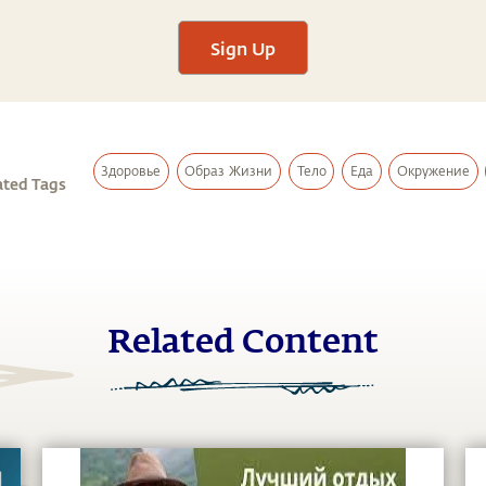
Sign Up
Здоровье
Образ Жизни
Тело
Еда
Окружение
ated Tags
Related Content