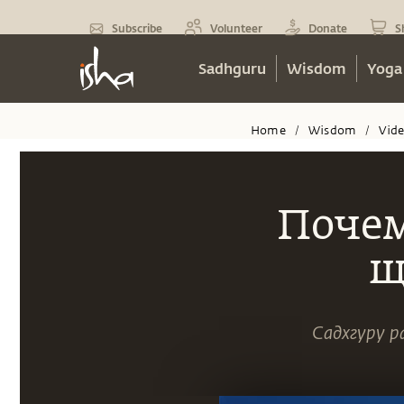
Subscribe
Volunteer
Donate
S
Sadhguru
Wisdom
Yoga
Home
Wisdom
Vid
/
/
Почем
щ
Садхгуру р