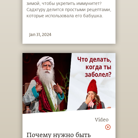
зимой, чтобы укрепить иммунитет?
от гриппа
Садхгуру делится простыми рецептами,
которые использовала его бабушка.
Jan 31, 2024
Video
Почему нужно быть