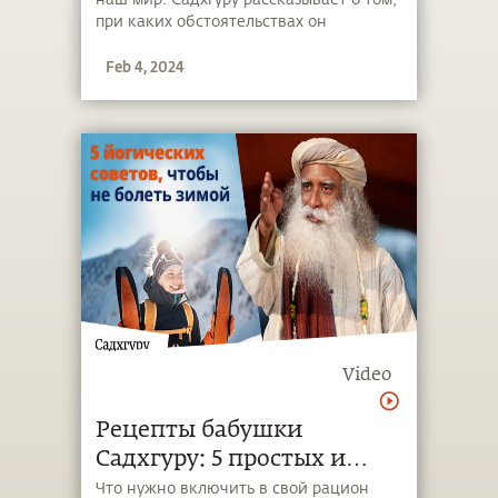
при каких обстоятельствах он
встречался с существами из других
Feb 4, 2024
измерений и какова их роль в нашей
цивилизации.
Video
Рецепты бабушки
Садхгуру: 5 простых и
вкусных способов защиты
Что нужно включить в свой рацион