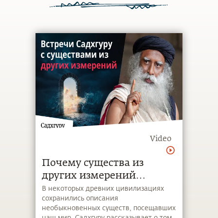
Video
Почему существа из
других измерений
посещают наш мир?
В некоторых древних цивилизациях
сохранились описания
необыкновенных существ, посещавших
наш мир. Садхгуру рассказывает о том,