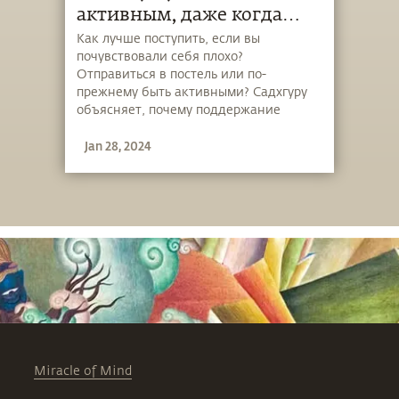
активным, даже когда
вам плохо?
Как лучше поступить, если вы
почувствовали себя плохо?
Отправиться в постель или по-
прежнему быть активными? Садхгуру
объясняет, почему поддержание
активности так важно для нашего
Jan 28, 2024
здоровья.
Miracle of Mind