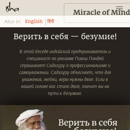
Also in:
English
हिंदी
Верить в себя — безумие!
В этой беседе индийский предприниматель и
специалист по рекламе Пиюш Пандей
спрашивает Садхгуру о профессионализме и
самоуважении. Садхгуру объясняет, что для
уважения, любви, веры нужны двое. Если в
вашей голове вас стало двое, значит вы на
пути к безумию.