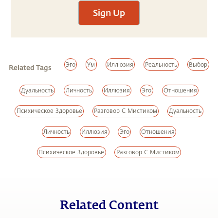
Sign Up
Эго
Ум
Иллюзия
Реальность
Выбор
Related Tags
Дуальность
Личность
Иллюзия
Эго
Отношения
Психическое Здоровье
Разговор С Мистиком
Дуальность
Личность
Иллюзия
Эго
Отношения
Психическое Здоровье
Разговор С Мистиком
Related Content