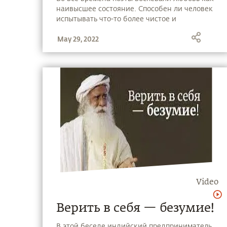
наивысшее состояние. Способен ли человек
испытывать что-то более чистое и
прекрасное? Садхгуру приоткрывает нам
May 29, 2022
дверь в совершенно иное измерение - к
безграничному экстазу пустоты, путь к
которому лежит через любовь.
Video
Верить в себя — безумие!
В этой беседе индийский предприниматель