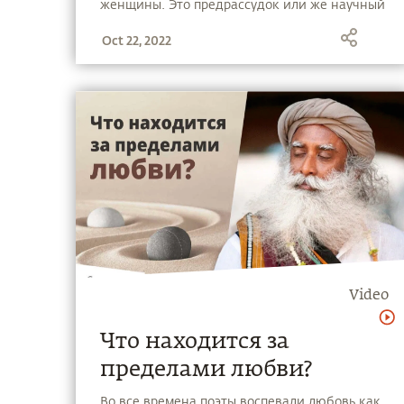
женщины. Это предрассудок или же научный
подход? Садхгуру отвечает на этот вопрос.
Oct 22, 2022
Video
Что находится за
пределами любви?
Во все времена поэты воспевали любовь как