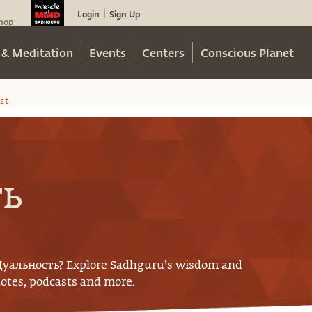
Login
Sign Up
|
hop
 & Meditation
Events
Centers
Conscious Planet
st
ть
Дуальность
? Explore Sadhguru’s wisdom and
uotes, podcasts and more.