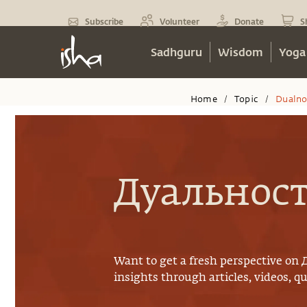
Subscribe
Volunteer
Donate
S
Sadhguru
Wisdom
Yoga
Home
Topic
Dualno
/
/
Дуальнос
Want to get a fresh perspective on
insights through articles, videos, q