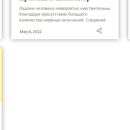
Ладони человека невероятно чувствительны
благодаря присутствию большого
количества нервных окончаний. Соединяя
ладони в намаскар вы изменяете
May 6, 2022
внутренние химические процессы,
подпитывая любовь внутри себя.