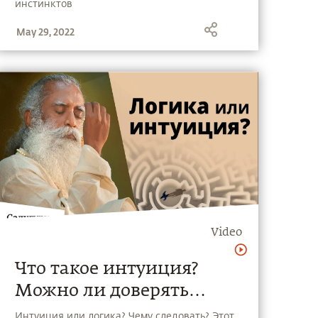
инстинктов
May 29, 2022
Video
Что такое интуиция?
Можно ли доверять
интуиции?
Интуиция или логика? Чему следовать? Этот