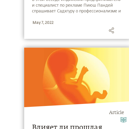
и специалист по рекламе Пиюш Пандей
спрашивает Садхгуру о профессионализме и
самоуважении. Садхгуру объясняет, что для
May 7, 2022
уважения, любви, веры нужны двое. Если в
вашей голове вас стало двое, значит вы на
пути к безумию.
Article
Влияет ли прошлая