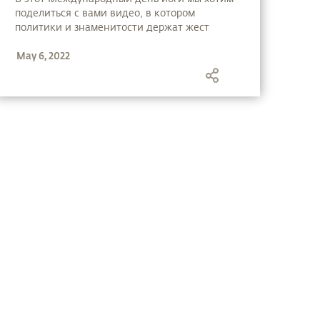
поделиться с вами видео, в котором
политики и знаменитости держат жест
намаскар, что является самой простой
May 6, 2022
формой йоги. Сложив руки вместе вы
можете создать гармонию внутри себя и в
окружающем вас мире.