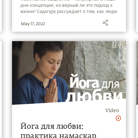
дни концепция, но верный ли это подход к
жизни? Садхгуру рассуждает о том, как люди
стремятся игнорировать негатив, но при
May 17, 2022
этом негатив не станет игнорировать людей.
Video
Йога для любви:
практика намаскар