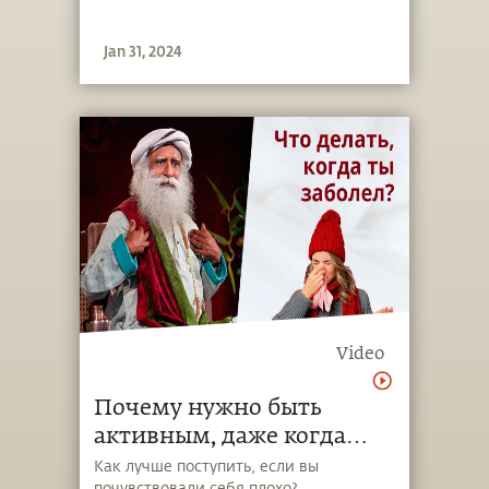
Jan 31, 2024
Video
Почему нужно быть
активным, даже когда
вам плохо?
Как лучше поступить, если вы
почувствовали себя плохо?