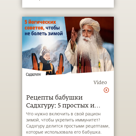
цивилизации.
Video
Рецепты бабушки
Садхгуру: 5 простых и
вкусных способов защиты
Что нужно включить в свой рацион
зимой, чтобы укрепить иммунитет?
от гриппа
Садхгуру делится простыми рецептами,
которые использовала его бабушка.