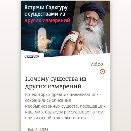
Video
Почему существа из
других измерений
посещают наш мир?
В некоторых древних цивилизациях
сохранились описания
необыкновенных существ, посещавших
наш мир. Садхгуру рассказывает о том,
при каких обстоятельствах он
встречался с существами из других
Feb 4, 2024
измерений и какова их роль в нашей