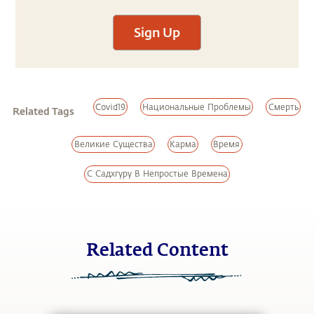
Sign Up
Covid19
Национальные Проблемы
Смерть
Related Tags
Великие Существа
Карма
Время
С Садхгуру В Непростые Времена
Related Content