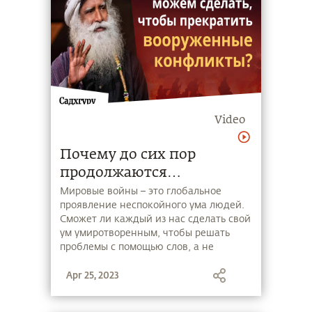
Video
Почему до сих пор
продолжаются
вооруженные конфликты?
Мировые войны – это глобальное
проявление неспокойного ума людей.
Сможет ли каждый из нас сделать свой
ум умиротворенным, чтобы решать
проблемы с помощью слов, а не
оружия? Смотрите в новом видео
Apr 25, 2023
Садхгуру о том, что необходимо
сделать, чтобы проснуться от глубокого
сна безразличия и стать поколением,