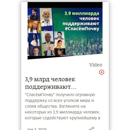
которое обратит возможные
катастрофы вспять.
Video
3,9 млрд человек
поддерживают
"СпасёмПочву" –
"СпасёмПочву" получило огромную
поддержку со всех уголков мира и
крупнейшее глобальное
слоев общества. Взгляните на
движение
некоторых из 3,9 миллиарда человек,
которые содействуют крупнейшему в
мире движению, включая мировых
Jan 2, 2023
лидеров, правительства, влиятельных