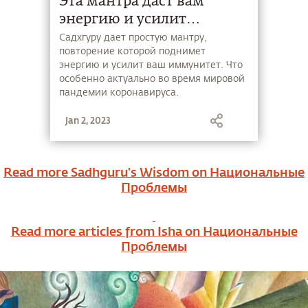
Эта мантра даст вам
энергию и усилит
иммунитет
Садхгуру дает простую мантру,
повторение которой поднимет
энергию и усилит ваш иммунитет. Что
особенно актуально во время мировой
пандемии коронавируса.
Jan 2, 2023
Read more Sadhguru's Wisdom on
Национальные
Проблемы
Read more articles from Isha on
Национальные
Проблемы