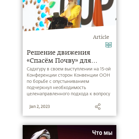
Article
Решение движения
«Спасём Почву» для
предотвращения
Садхгуру в своем выступлении на 15-ой
Конференции сторон Конвенции ООН
глобальной деградации
по борьбе с опустыниванием
сельскохозяйственных
подчеркнул необходимость
земель, представленное
целенаправленного подхода к вопросу
о спасении почв и рекомендовал
на 15-ой Конференции
Jan 2, 2023
реализовать трехстороннюю стратегию
сторон Конвенции
по восстановлению органического
Организации
содержания в почве. Ниже приводится
Объединенных Наций по
краткое содержание его выступления.
борьбе с опустыниванием