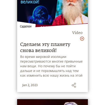
Video
Сделаем эту планету
снова великой!
Во время мировой изоляции
пересматриваются многие привычные
нам вещи. Но почему бы не пойти
дальше и не поразмышлять над тем
как изменить всю нашу жизнь на этой
планете? И есть только один способ
Jan 2, 2023
сделать эту планету снова великой.