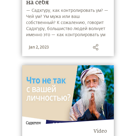
на себя
— Садхгуру, как контролировать ум? —
Чей ум? Ум мужа или ваш
собственный? К сожалению, говорит
Садхгуру, большиство людей волнует
именно это — как контролировать ум
мужа или эмоции жены. Редко кого
Jan 2, 2023
действительно волнуют его
собственные разум и эмоции. Но в
итоге Садхгуру задает нам ответный
вопрос: "Решите, чего вы хотите –
контролировать ум или освободить
его?"
Video