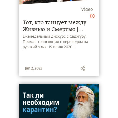
Video
Тот, кто танцует между
Жизнью и Смертью |
Еженедельный дискурс с
Еженедельный дискурс с Садхгуру.
Прямая трансляция с переводом на
Садхгуру | 19 июля 2020,
русский язык. 19 июля 2020 г.
15:30 МСК
Jan 2, 2023