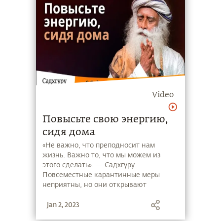
Video
Повысьте свою энергию,
сидя дома
«Не важно, что преподносит нам
жизнь. Важно то, что мы можем из
этого сделать». — Садхгуру.
Повсеместные карантинные меры
неприятны, но они открывают
возможности, к которым обычных
Jan 2, 2023
условиях большинство людей никогда
бы не пришло. На этой беседе