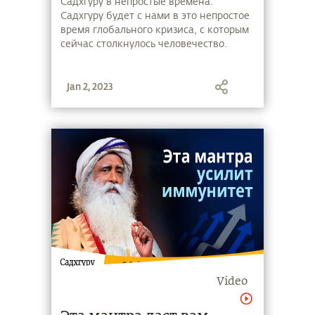
коронавирусу?
Садхгуру в непростые времена.
Садхгуру будет с нами в это непростое
время глобального кризиса, с которым
сейчас столкнулось человечество.
Jan 2, 2023
Video