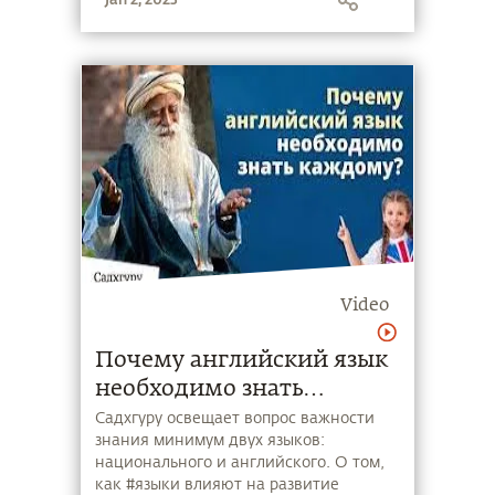
лиц, бизнесменов, представителей
СМИ и общественности.
"СпасёмПочву" – глобальное движение,
задуманное Садхгуру, которое
стремится обеспечить согласованный,
сознательный ответ на надвигающееся
вымирание почвы. Действуйте сейчас:
savesoil.org
Video
Почему английский язык
необходимо знать
каждому?
Садхгуру освещает вопрос важности
знания минимум двух языков:
национального и английского. О том,
как #языки влияют на развитие