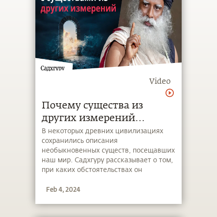
Video
Почему существа из
других измерений
посещают наш мир?
В некоторых древних цивилизациях
сохранились описания
необыкновенных существ, посещавших
наш мир. Садхгуру рассказывает о том,
при каких обстоятельствах он
встречался с существами из других
Feb 4, 2024
измерений и какова их роль в нашей
цивилизации.