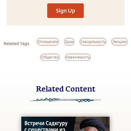
Sign Up
Отношения
Брак
Сексуальность
Эмоции
Related Tags
Общество
Навязчивость
Related Content