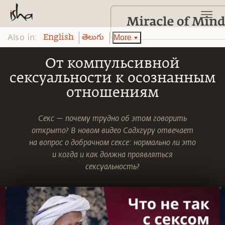
Also in:
More
English
తెలుగు
От компульсивной
сексуальности к осознанным
отношениям
Секс — почему трудно об этом говорить
открыто? В новом видео Садхгуру отвечает
на вопрос о добрачном сексе: нормально ли это
и когда и как должна проявляться
сексуальность?