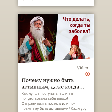
Video
Почему нужно быть
активным, даже когда
вам плохо?
Как лучше поступить, если вы
почувствовали себя плохо?
Отправиться в постель или по-
прежнему быть активными? Садхгуру