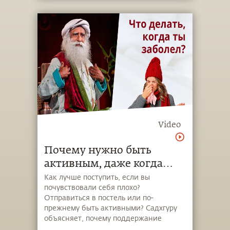
Video
Почему нужно быть
активным, даже когда
вам плохо?
Как лучше поступить, если вы
почувствовали себя плохо?
Отправиться в постель или по-
прежнему быть активными? Садхгуру
объясняет, почему поддержание
активности так важно для нашего