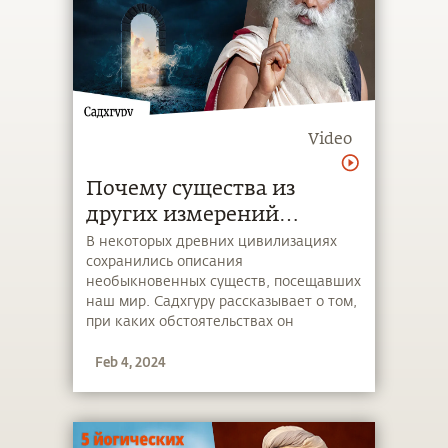
Video
Почему существа из
других измерений
посещают наш мир?
В некоторых древних цивилизациях
сохранились описания
необыкновенных существ, посещавших
наш мир. Садхгуру рассказывает о том,
при каких обстоятельствах он
встречался с существами из других
Feb 4, 2024
измерений и какова их роль в нашей
цивилизации.