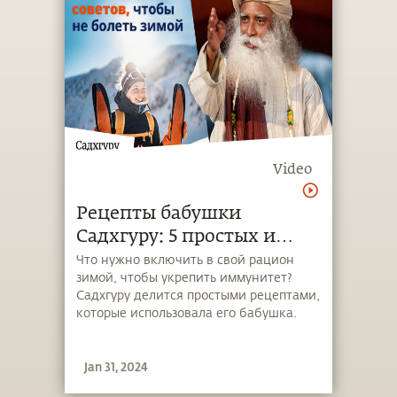
Video
Рецепты бабушки
Садхгуру: 5 простых и
вкусных способов защиты
Что нужно включить в свой рацион
зимой, чтобы укрепить иммунитет?
от гриппа
Садхгуру делится простыми рецептами,
которые использовала его бабушка.
Jan 31, 2024