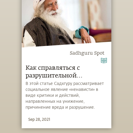
глубокие измерения жизни как
интеллектуально, так и эмпирически».
Sadhguru Spot
Как справляться с
разрушительной
критикой?
В этой статье Садхгуру рассматривает
социальное явление «ненависти» в
виде критики и действий,
направленных на унижение,
причинение вреда и разрушение.
Садхгуру считает, что стать
Sep 28, 2021
бесчувственным — это не решение,
это попытка закрыть глаза на
проблему. Решение лежит глубже.