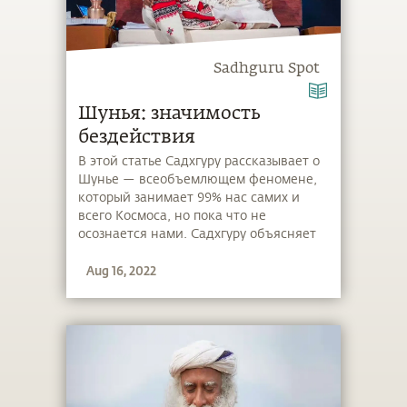
Sadhguru Spot
Шунья: значимость
бездействия
В этой статье Садхгуру рассказывает о
Шунье — всеобъемлющем феномене,
который занимает 99% нас самих и
всего Космоса, но пока что не
осознается нами. Садхгуру объясняет
предлагаемый им медитативный
Aug 16, 2022
подход, с помощью которого можно
испытать состояние безмерного Ничто.
Шунья также является основой
Самьямы — программы, которая
проводится в Центре Йоги «Иша» и в
Институте внутренних наук «Иша» в
штате Теннесси. Посмотрите
фотографии с одной из наших