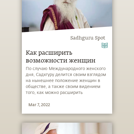
«Программ молчания» на слайдах
ниже.
Sadhguru Spot
Как расширить
возможности женщин
По случаю Международного женского
дня, Садхгуру делится своим взглядом
на нынешнее положение женщин в
обществе, а также своим видением
того, как можно расширить
возможности женщин и для отдельных
Mar 7, 2022
людей, и для всего человечества в
целом. Он говорит: «Достижение
равновесия между мужским и женским
началом внутри вас — это
единственный способ познать более