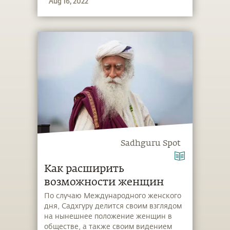
Aug 16, 2022
подход, с помощью которого можно
испытать состояние безмерного Ничто.
Шунья также является основой
Самьямы — программы, которая
проводится в Центре Йоги «Иша» и в
Институте внутренних наук «Иша» в
штате Теннесси. Посмотрите
фотографии с одной из наших
«Программ молчания» на слайдах
ниже.
Sadhguru Spot
Как расширить
возможности женщин
По случаю Международного женского
дня, Садхгуру делится своим взглядом
на нынешнее положение женщин в
обществе, а также своим видением