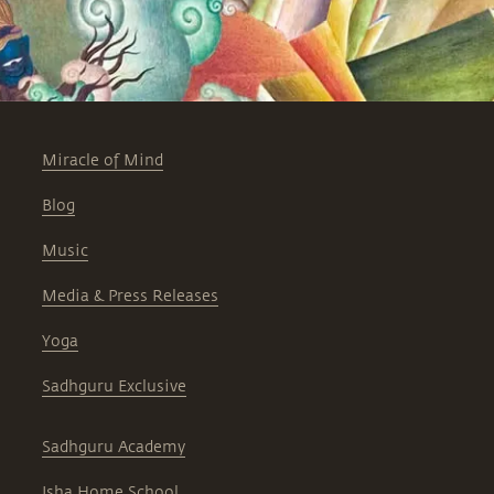
Miracle of Mind
Blog
Music
Media & Press Releases
Yoga
Sadhguru Exclusive
Sadhguru Academy
Isha Home School