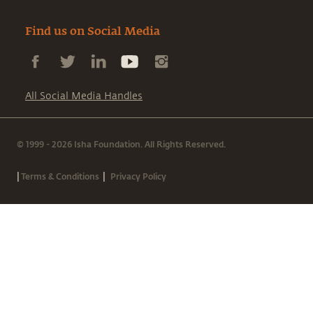
Find us on Social Media
All Social Media Handles
© 1999 - 2026 Isha Foundation. All Rights Reserved.
|
|
Terms & Conditions
Privacy Policy