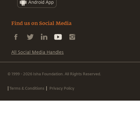
Find us on Social Media
All Social Media Handles
© 1999 - 2026 Isha Foundation. All Rights Reserved.
|
|
Terms & Conditions
Privacy Policy